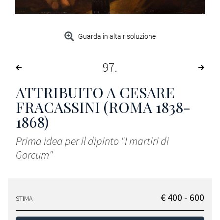
Guarda in alta risoluzione
97
ATTRIBUITO A CESARE
FRACASSINI (ROMA 1838-
1868)
Prima idea per il dipinto "I martiri di
Gorcum"
€ 400 - 600
STIMA