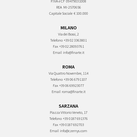
P.IVA e CF
09479031008
REA
MI-2570656
Capitale Sociale
€ 100.000
MILANO
Via dei Bossi, 2
Telefono
+39 02 3363801
Fax
+39 02 28093761
Email
info@finarte.it
ROMA
Via Quattro Novembre, 114
Telefono
+39 06 6791107
Fax
+39 06 69923077
Email
roma@finarte.it
SARZANA
Piazza Vittorio Veneto, 17
Telefono
+39 0187 691376
Fax
+39 0187 692703
Email
info@czernys.com