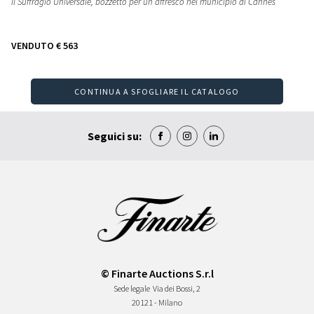
Il Suffragio Universale, bozzetto per un affresco nel municipio di Cannes
VENDUTO
€ 563
CONTINUA A SFOGLIARE IL CATALOGO
Seguici su:
© Finarte Auctions S.r.l
Sede legale
Via dei Bossi, 2
20121 - Milano