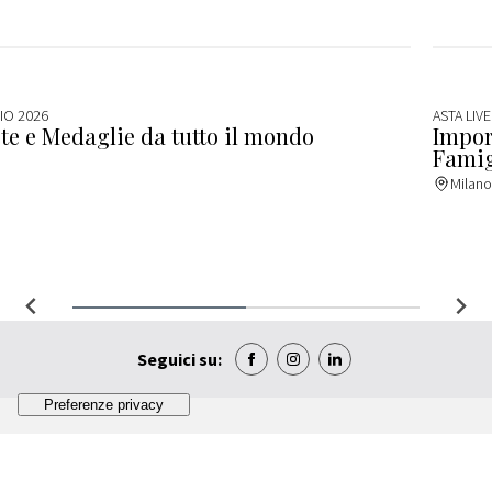
IO 2026
ASTA LIVE
te e Medaglie da tutto il mondo
Impor
Famig
Milano
Seguici su: