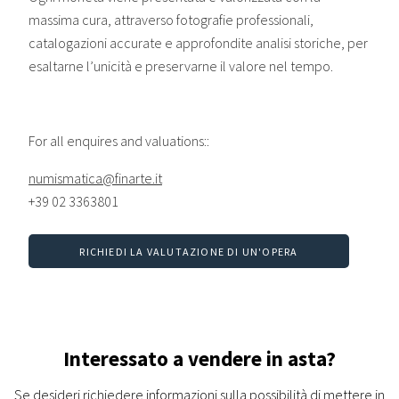
massima cura, attraverso fotografie professionali,
catalogazioni accurate e approfondite analisi storiche, per
esaltarne l’unicità e preservarne il valore nel tempo.
For all enquires and valuations::
numismatica@finarte.it
+39 02 3363801
RICHIEDI LA VALUTAZIONE DI UN'OPERA
Interessato a vendere in asta?
Se desideri richiedere informazioni sulla possibilità di mettere in