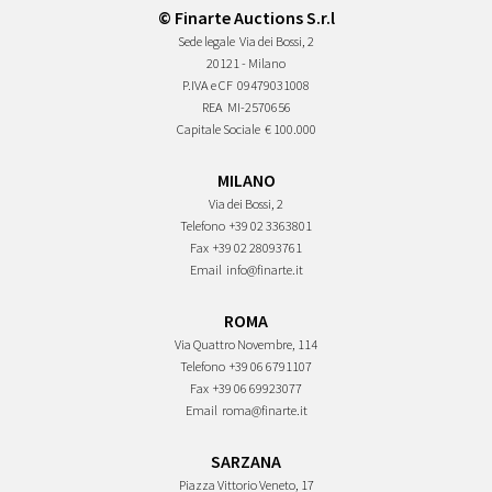
© Finarte Auctions S.r.l
Sede legale
Via dei Bossi, 2
20121 - Milano
P.IVA e CF
09479031008
REA
MI-2570656
Capitale Sociale
€ 100.000
MILANO
Via dei Bossi, 2
Telefono
+39 02 3363801
Fax
+39 02 28093761
Email
info@finarte.it
ROMA
Via Quattro Novembre, 114
Telefono
+39 06 6791107
Fax
+39 06 69923077
Email
roma@finarte.it
SARZANA
Piazza Vittorio Veneto, 17