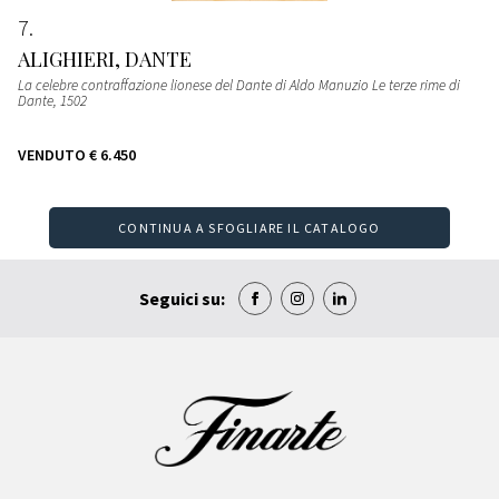
7
ALIGHIERI, DANTE
La celebre contraffazione lionese del Dante di Aldo Manuzio Le terze rime di
Dante
, 1502
VENDUTO
€ 6.450
CONTINUA A SFOGLIARE IL CATALOGO
Seguici su: