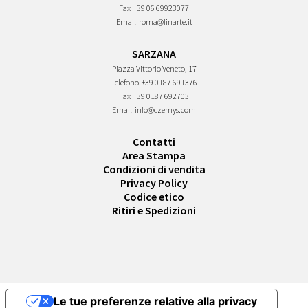
Fax
+39 06 69923077
Email
roma@finarte.it
SARZANA
Piazza Vittorio Veneto, 17
Telefono
+39 0187 691376
Fax
+39 0187 692703
Email
info@czernys.com
Contatti
Area Stampa
Condizioni di vendita
Privacy Policy
Codice etico
Ritiri e Spedizioni
Le tue preferenze relative alla privacy