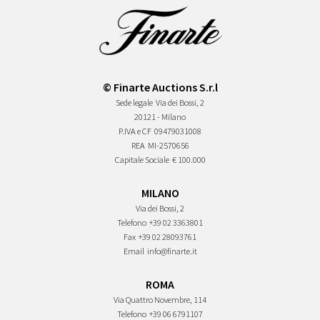
© Finarte Auctions S.r.l
Sede legale
Via dei Bossi, 2
20121 - Milano
P.IVA e CF
09479031008
REA
MI-2570656
Capitale Sociale
€ 100.000
MILANO
Via dei Bossi, 2
Telefono
+39 02 3363801
Fax
+39 02 28093761
Email
info@finarte.it
ROMA
Via Quattro Novembre, 114
Telefono
+39 06 6791107