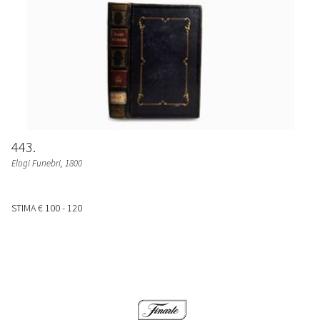
443
Elogi Funebri
, 1800
STIMA
€ 100 - 120