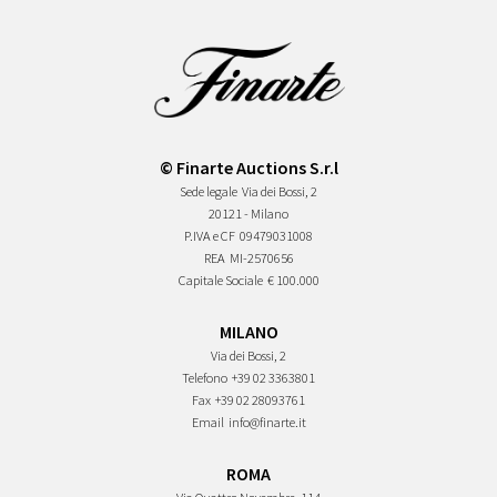
© Finarte Auctions S.r.l
Sede legale
Via dei Bossi, 2
20121 - Milano
P.IVA e CF
09479031008
REA
MI-2570656
Capitale Sociale
€ 100.000
MILANO
Via dei Bossi, 2
Telefono
+39 02 3363801
Fax
+39 02 28093761
Email
info@finarte.it
ROMA