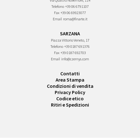
Via Quattro Novembre, 114
Telefono
+39 06 6791107
Fax
+39 06 69923077
Email
roma@finarte.it
SARZANA
Piazza Vittorio Veneto, 17
Telefono
+39 0187 691376
Fax
+39 0187 692703
Email
info@czernys.com
Contatti
Area Stampa
Condizioni di vendita
Privacy Policy
Codice etico
Ritiri e Spedizioni