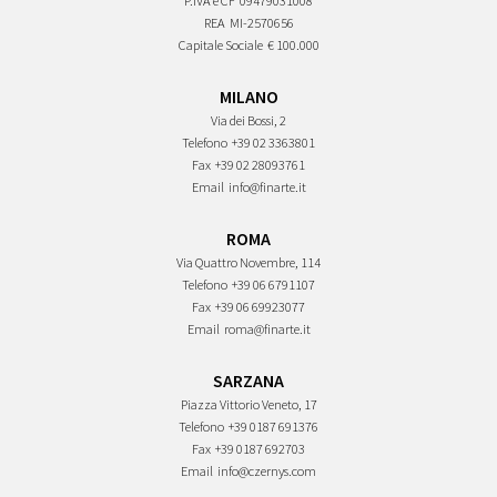
P.IVA e CF
09479031008
REA
MI-2570656
Capitale Sociale
€ 100.000
MILANO
Via dei Bossi, 2
Telefono
+39 02 3363801
Fax
+39 02 28093761
Email
info@finarte.it
ROMA
Via Quattro Novembre, 114
Telefono
+39 06 6791107
Fax
+39 06 69923077
Email
roma@finarte.it
SARZANA
Piazza Vittorio Veneto, 17
Telefono
+39 0187 691376
Fax
+39 0187 692703
Email
info@czernys.com