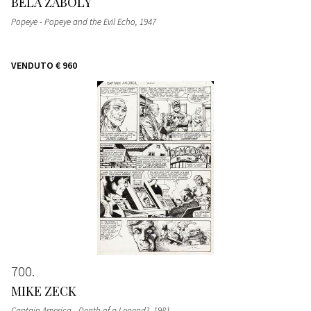
BELA ZABOLY
Popeye - Popeye and the Evil Echo
, 1947
VENDUTO
€ 960
700
MIKE ZECK
Captain America - Death of a Legend?
, 1981