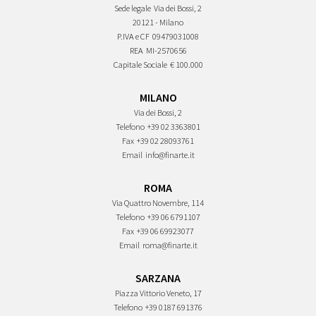
Sede legale
Via dei Bossi, 2
20121 - Milano
P.IVA e CF
09479031008
REA
MI-2570656
Capitale Sociale
€ 100.000
MILANO
Via dei Bossi, 2
Telefono
+39 02 3363801
Fax
+39 02 28093761
Email
info@finarte.it
ROMA
Via Quattro Novembre, 114
Telefono
+39 06 6791107
Fax
+39 06 69923077
Email
roma@finarte.it
SARZANA
Piazza Vittorio Veneto, 17
Telefono
+39 0187 691376