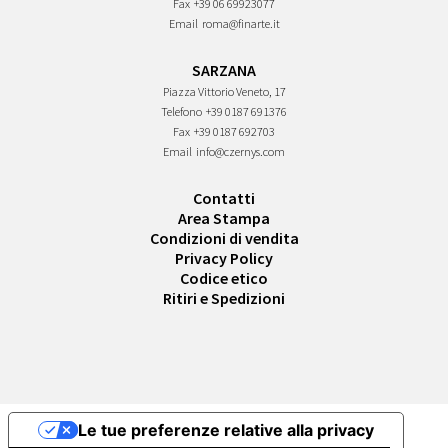
Fax
+39 06 69923077
Email
roma@finarte.it
SARZANA
Piazza Vittorio Veneto, 17
Telefono
+39 0187 691376
Fax
+39 0187 692703
Email
info@czernys.com
Contatti
Area Stampa
Condizioni di vendita
Privacy Policy
Codice etico
Ritiri e Spedizioni
Le tue preferenze relative alla privacy