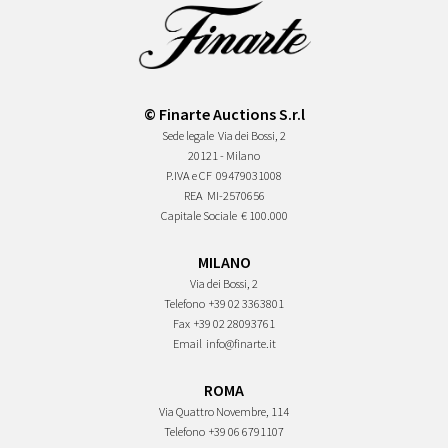
© Finarte Auctions S.r.l
Sede legale
Via dei Bossi, 2
20121 - Milano
P.IVA e CF
09479031008
REA
MI-2570656
Capitale Sociale
€ 100.000
MILANO
Via dei Bossi, 2
Telefono
+39 02 3363801
Fax
+39 02 28093761
Email
info@finarte.it
ROMA
Via Quattro Novembre, 114
Telefono
+39 06 6791107