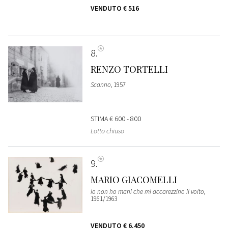
VENDUTO
€ 516
8
RENZO TORTELLI
Scanno
, 1957
STIMA
€ 600 - 800
Lotto chiuso
9
MARIO GIACOMELLI
Io non ho mani che mi accarezzino il volto
,
1961/1963
VENDUTO
€ 6.450