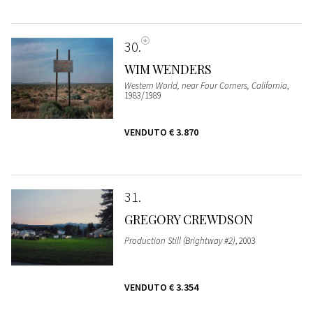
30
WIM WENDERS
Western World, near Four Corners, California
,
1983/1989
VENDUTO
€ 3.870
31
GREGORY CREWDSON
Production Still (Brightway #2)
, 2003
VENDUTO
€ 3.354