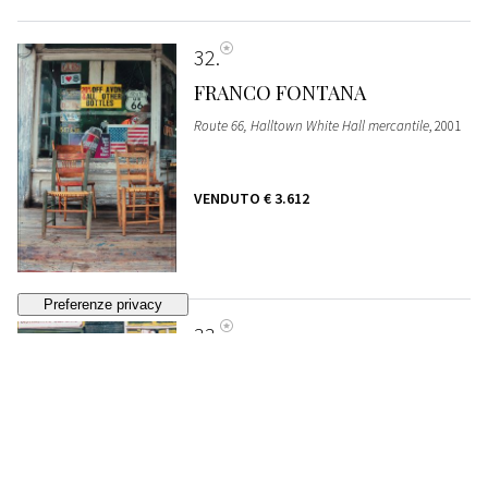
32
FRANCO FONTANA
Route 66, Halltown White Hall mercantile
, 2001
VENDUTO
€ 3.612
33
FRANCO FONTANA
New York
, 2001
VENDUTO
€ 903