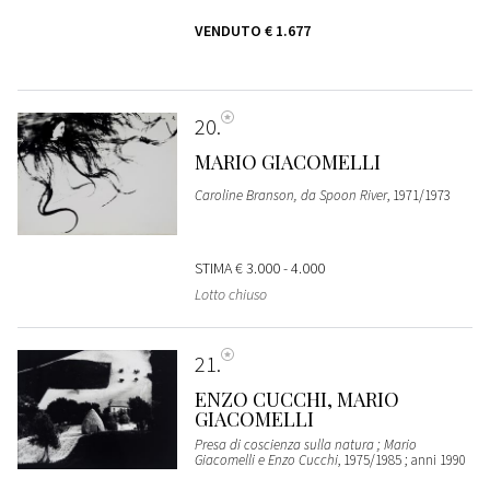
VENDUTO
€ 1.677
20
MARIO GIACOMELLI
Caroline Branson, da Spoon River
, 1971/1973
STIMA
€ 3.000 - 4.000
Lotto chiuso
21
ENZO CUCCHI, MARIO
GIACOMELLI
Presa di coscienza sulla natura ; Mario
Giacomelli e Enzo Cucchi
, 1975/1985 ; anni 1990