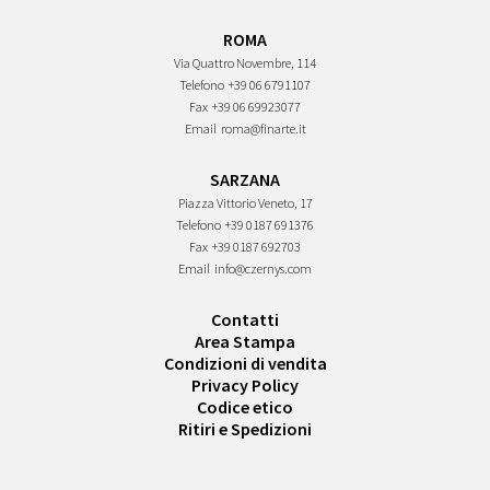
ROMA
Via Quattro Novembre, 114
Telefono
+39 06 6791107
Fax
+39 06 69923077
Email
roma@finarte.it
SARZANA
Piazza Vittorio Veneto, 17
Telefono
+39 0187 691376
Fax
+39 0187 692703
Email
info@czernys.com
Contatti
Area Stampa
Condizioni di vendita
Privacy Policy
Codice etico
Ritiri e Spedizioni