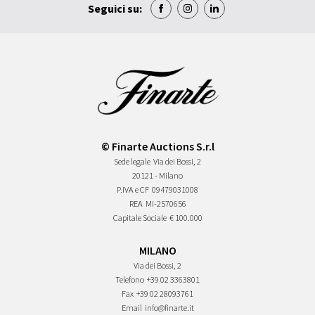
Seguici su:
© Finarte Auctions S.r.l
Sede legale
Via dei Bossi, 2
20121 - Milano
P.IVA e CF
09479031008
REA
MI-2570656
Capitale Sociale
€ 100.000
MILANO
Via dei Bossi, 2
Telefono
+39 02 3363801
Fax
+39 02 28093761
Email
info@finarte.it