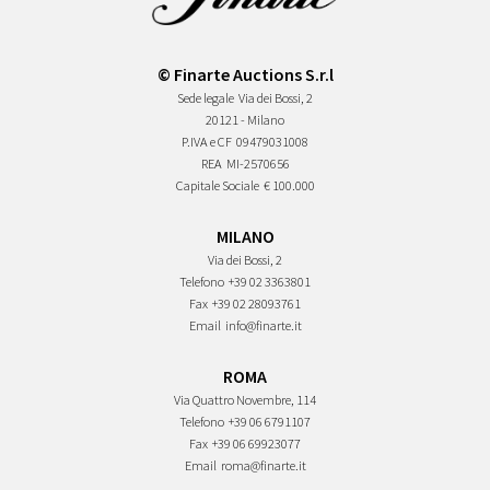
© Finarte Auctions S.r.l
Sede legale
Via dei Bossi, 2
20121 - Milano
P.IVA e CF
09479031008
REA
MI-2570656
Capitale Sociale
€ 100.000
MILANO
Via dei Bossi, 2
Telefono
+39 02 3363801
Fax
+39 02 28093761
Email
info@finarte.it
ROMA
Via Quattro Novembre, 114
Telefono
+39 06 6791107
Fax
+39 06 69923077
Email
roma@finarte.it