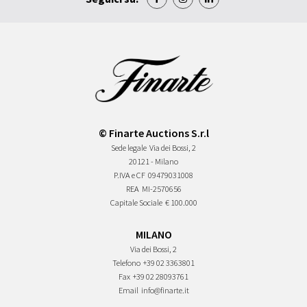
© Finarte Auctions S.r.l
Sede legale
Via dei Bossi, 2
20121 - Milano
P.IVA e CF
09479031008
REA
MI-2570656
Capitale Sociale
€ 100.000
MILANO
Via dei Bossi, 2
Telefono
+39 02 3363801
Fax
+39 02 28093761
Email
info@finarte.it