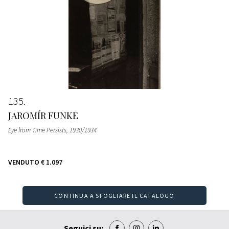
135
JAROMÍR FUNKE
Eye from Time Persists
, 1930/1934
VENDUTO
€ 1.097
CONTINUA A SFOGLIARE IL CATALOGO
Seguici su: