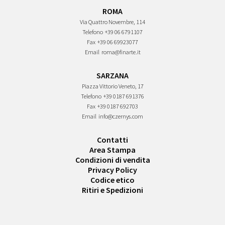
ROMA
Via Quattro Novembre, 114
Telefono
+39 06 6791107
Fax
+39 06 69923077
Email
roma@finarte.it
SARZANA
Piazza Vittorio Veneto, 17
Telefono
+39 0187 691376
Fax
+39 0187 692703
Email
info@czernys.com
Contatti
Area Stampa
Condizioni di vendita
Privacy Policy
Codice etico
Ritiri e Spedizioni