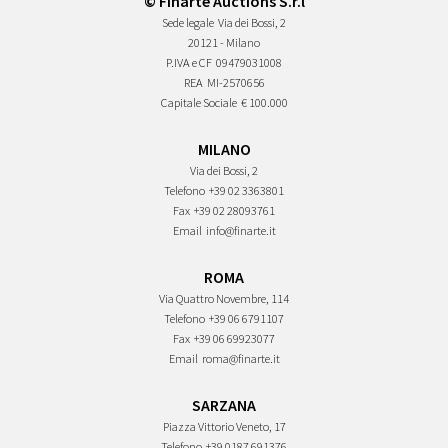
© Finarte Auctions S.r.l
Sede legale
Via dei Bossi, 2
20121 - Milano
P.IVA e CF
09479031008
REA
MI-2570656
Capitale Sociale
€ 100.000
MILANO
Via dei Bossi, 2
Telefono
+39 02 3363801
Fax
+39 02 28093761
Email
info@finarte.it
ROMA
Via Quattro Novembre, 114
Telefono
+39 06 6791107
Fax
+39 06 69923077
Email
roma@finarte.it
SARZANA
Piazza Vittorio Veneto, 17
Telefono
+39 0187 691376