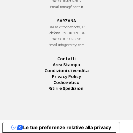
Fax
+39 06 69923077
Email
roma@finarte.it
SARZANA
Piazza Vittorio Veneto, 17
Telefono
+39 0187 691376
Fax
+39 0187 692703
Email
info@czernys.com
Contatti
Area Stampa
Condizioni di vendita
Privacy Policy
Codice etico
Ritiri e Spedizioni
Le tue preferenze relative alla privacy