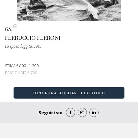
65
FERRUCCIO FERRONI
La sposa fuggita
, 1985
STIMA
€ 800 - 1.200
BASE D'ASTA
€ 700
CONTINUA A SFOGLIARE IL CATALOGO
Seguici su: