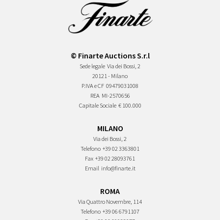
© Finarte Auctions S.r.l
Sede legale
Via dei Bossi, 2
20121 - Milano
P.IVA e CF
09479031008
REA
MI-2570656
Capitale Sociale
€ 100.000
MILANO
Via dei Bossi, 2
Telefono
+39 02 3363801
Fax
+39 02 28093761
Email
info@finarte.it
ROMA
Via Quattro Novembre, 114
Telefono
+39 06 6791107