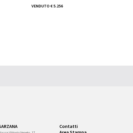
VENDUTO
€ 5.256
SARZANA
Contatti
Area Stampa
iazza Vittorio Veneto, 17