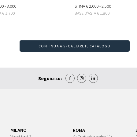
00 - 3.000
STIMA
€ 2.000 - 2.500
TA
€ 1.700
BASE D'ASTA
€ 1.800
CONTINUA A SFOGLIARE IL CATALOGO
Seguici su:
MILANO
ROMA
Via dei Bossi, 2
Via Quattro Novembre, 114
P