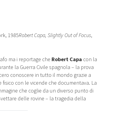
ork, 1985
Robert Capa, Slightly Out of Focus
,
rafo ma i reportage che
Robert Capa
con la
ante la Guerra Civile spagnola – la prova
ecero conoscere in tutto il mondo grazie a
e fisico con le vicende che documentava. La
mmagine che coglie da un diverso punto di
 svettare delle rovine – la tragedia della