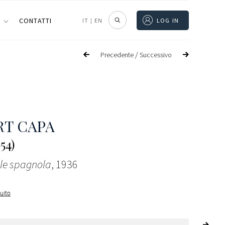
I
CONTATTI
IT
|
EN
LOG IN
/
Precedente
Successivo
T CAPA
954)
ile spagnola
, 1936
guito