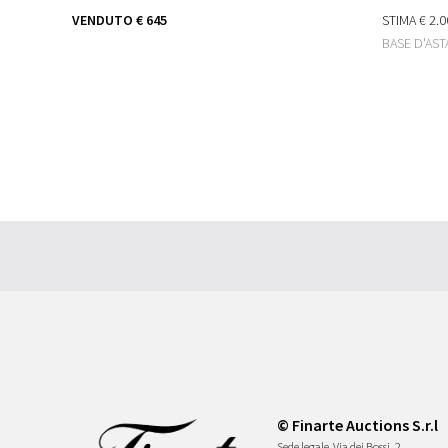
VENDUTO
€ 645
STIMA
€ 2.0
BASE D'AS
© Finarte Auctions S.r.l
Sede legale
Via dei Bossi, 2