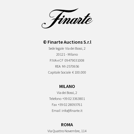
© Finarte Auctions S.r.l
Sede legale
Via dei Bossi, 2
20121 - Milano
P.IVA e CF
09479031008
REA
MI-2570656
Capitale Sociale
€ 100.000
MILANO
Via dei Bossi, 2
Telefono
+39 02 3363801
Fax
+39 02 28093761
Email
info@finarte.it
ROMA
Via Quattro Novembre, 114