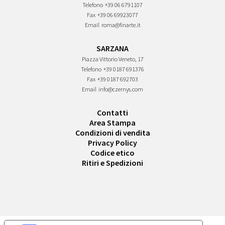
Telefono
+39 06 6791107
Fax
+39 06 69923077
Email
roma@finarte.it
SARZANA
Piazza Vittorio Veneto, 17
Telefono
+39 0187 691376
Fax
+39 0187 692703
Email
info@czernys.com
Contatti
Area Stampa
Condizioni di vendita
Privacy Policy
Codice etico
Ritiri e Spedizioni