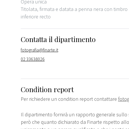
Opera unica
Titolata, firmata e datata a penna nera con timbro
inferiore recto
Contatta il dipartimento
fotografia@finarte.it
02 33638026
Condition report
Per richiedere un condition report contattare
fotog
Il dipartimento fornirà un rapporto generale sullo 
però che quanto dichiarato da Finarte rispetto all