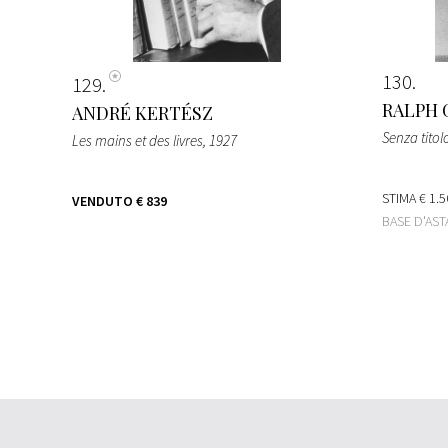
130
129
RALPH 
ANDRÉ KERTÉSZ
Senza titol
Les mains et des livres
, 1927
STIMA
€ 1.5
VENDUTO
€ 839
BASE D'AS