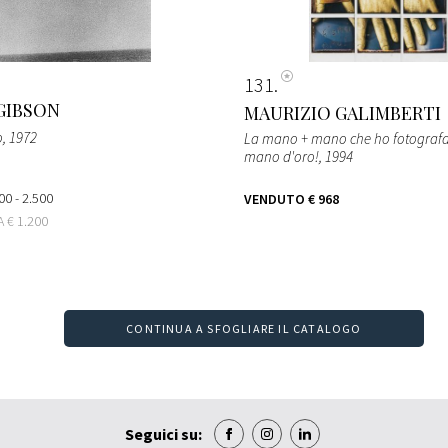
131
GIBSON
MAURIZIO GALIMBERTI
o
, 1972
La mano + mano che ho fotografa
mano d'oro!
, 1994
00 - 2.500
VENDUTO
€ 968
TA
€ 1.200
CONTINUA A SFOGLIARE IL CATALOGO
Seguici su: