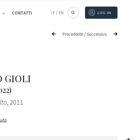
I
CONTATTI
IT
|
EN
LOG IN
/
Precedente
Successivo
 GIOLI
022)
lto
, 2011
guito