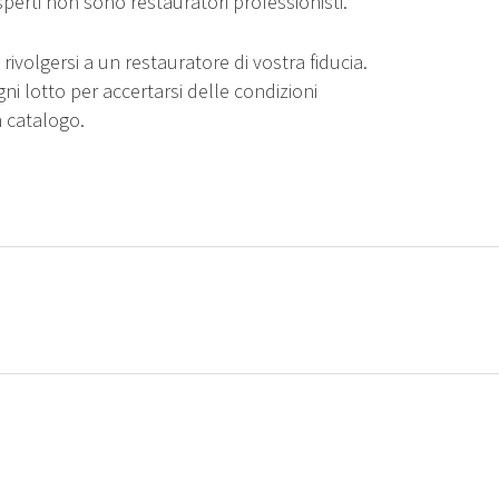
sperti non sono restauratori professionisti.
rivolgersi a un restauratore di vostra fiducia.
gni lotto per accertarsi delle condizioni
n catalogo.