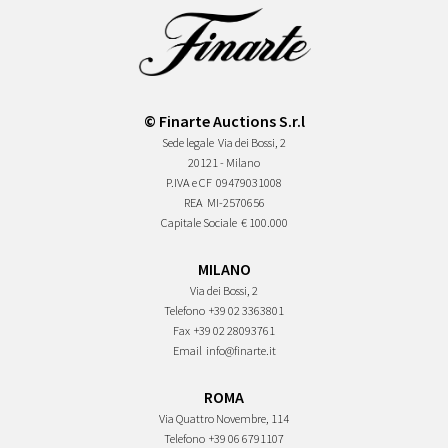
© Finarte Auctions S.r.l
Sede legale
Via dei Bossi, 2
20121 - Milano
P.IVA e CF
09479031008
REA
MI-2570656
Capitale Sociale
€ 100.000
MILANO
Via dei Bossi, 2
Telefono
+39 02 3363801
Fax
+39 02 28093761
Email
info@finarte.it
ROMA
Via Quattro Novembre, 114
Telefono
+39 06 6791107