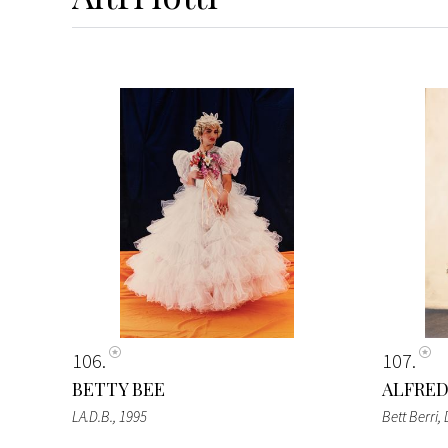
106
107
BETTY BEE
ALFRED
LA.D.B.
, 1995
Bett Berri,