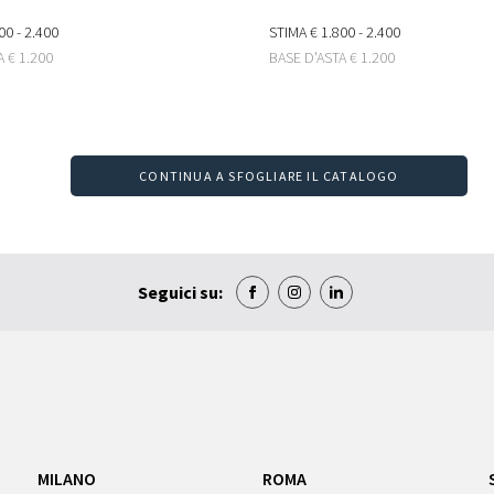
00 - 2.400
STIMA
€ 1.800 - 2.400
TA
€ 1.200
BASE D'ASTA
€ 1.200
CONTINUA A SFOGLIARE IL CATALOGO
Seguici su:
MILANO
ROMA