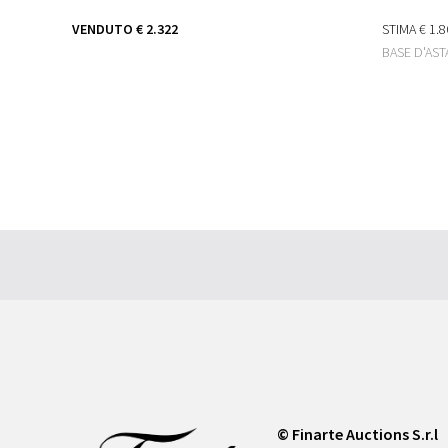
VENDUTO
€ 2.322
STIMA
€ 1.8
BASE D'AS
© Finarte Auctions S.r.l