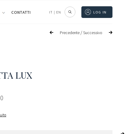
I
CONTATTI
IT
|
EN
LOG IN
/
Precedente
Successivo
TA LUX
00
guito