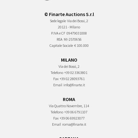
© Finarte Auctions S.r.l
Sede legale
Via dei Bossi, 2
20121 - Milano
P.IVA e CF
09479031008
REA
MI-2570656
Capitale Sociale
€ 100.000
MILANO
Via dei Bossi, 2
Telefono
+39 02 3363801
Fax
+39 02 28093761
Email
info@finarte.it
ROMA
Via Quattro Novembre, 114
Telefono
+39 06 6791107
Fax
+39 06 69923077
Email
roma@finarte.it