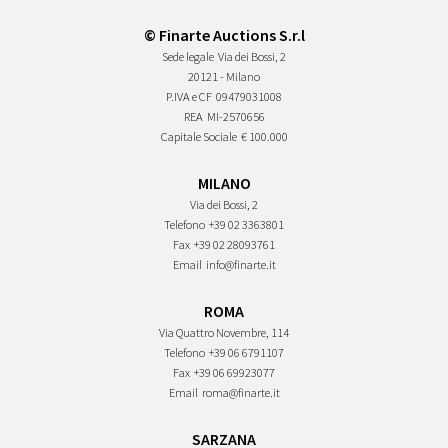
© Finarte Auctions S.r.l
Sede legale
Via dei Bossi, 2
20121 - Milano
P.IVA e CF
09479031008
REA
MI-2570656
Capitale Sociale
€ 100.000
MILANO
Via dei Bossi, 2
Telefono
+39 02 3363801
Fax
+39 02 28093761
Email
info@finarte.it
ROMA
Via Quattro Novembre, 114
Telefono
+39 06 6791107
Fax
+39 06 69923077
Email
roma@finarte.it
SARZANA