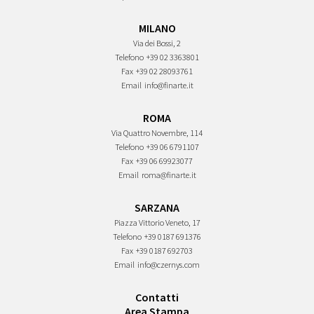
MILANO
Via dei Bossi, 2
Telefono
+39 02 3363801
Fax
+39 02 28093761
Email
info@finarte.it
ROMA
Via Quattro Novembre, 114
Telefono
+39 06 6791107
Fax
+39 06 69923077
Email
roma@finarte.it
SARZANA
Piazza Vittorio Veneto, 17
Telefono
+39 0187 691376
Fax
+39 0187 692703
Email
info@czernys.com
Contatti
Area Stampa