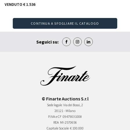
VENDUTO
€ 1.536
CONTINUA A SFOGLIARE IL CATALOGO
Seguici su:
© Finarte Auctions S.r.l
Sede legale
Via dei Bossi, 2
20121 - Milano
P.IVA e CF
09479031008
REA
MI-2570656
Capitale Sociale
€ 100.000