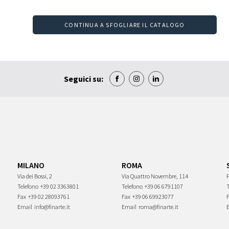
CONTINUA A SFOGLIARE IL CATALOGO
Seguici su:
MILANO
ROMA
Via dei Bossi, 2
Via Quattro Novembre, 114
P
Telefono
+39 02 3363801
Telefono
+39 06 6791107
Fax
+39 02 28093761
Fax
+39 06 69923077
Email
info@finarte.it
Email
roma@finarte.it