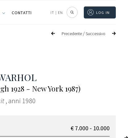
I
CONTATTI
IT
|
EN
LOG IN
/
Precedente
Successivo
 WARHOL
rgh 1928 - New York 1987)
ait
, anni 1980
€ 7.000 - 10.000