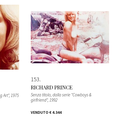
153
RICHARD PRINCE
Senza titolo, dalla serie "Cowboys &
g Art"
, 1975
girlfriend"
, 1992
VENDUTO
€ 4.344