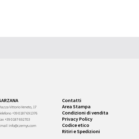
SARZANA
Contatti
Area Stampa
iazza Vittorio Veneto, 17
Condizioni di vendita
Telefono
+39 0187 691376
Privacy Policy
Fax
+39 0187 692703
Codice etico
Email
info@czernys.com
Ritiri e Spedizioni