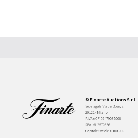
© Finarte Auctions S.r.l
Sede legale
Via dei Bossi, 2
20121 - Milano
P.IVA e CF
09479031008
REA
MI-2570656
Capitale Sociale
€ 100.000