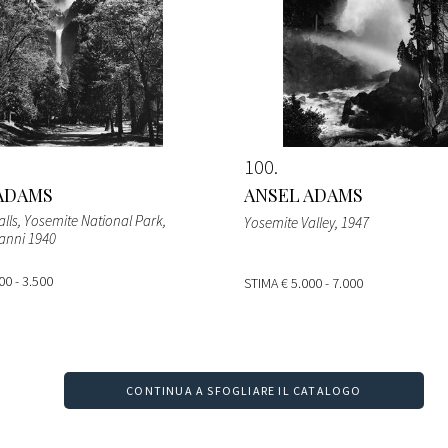
100
ADAMS
ANSEL ADAMS
lls, Yosemite National Park,
Yosemite Valley
, 1947
 anni 1940
00 - 3.500
STIMA
€ 5.000 - 7.000
CONTINUA A SFOGLIARE IL CATALOGO