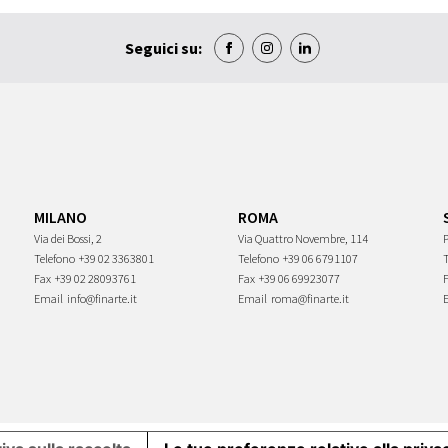
Seguici su:
MILANO
ROMA
Via dei Bossi, 2
Via Quattro Novembre, 114
P
Telefono
+39 02 3363801
Telefono
+39 06 6791107
Fax
+39 02 28093761
Fax
+39 06 69923077
Email
info@finarte.it
Email
roma@finarte.it