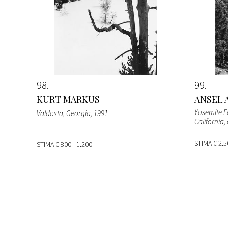
98
99
KURT MARKUS
ANSEL 
Yosemite Fa
Valdosta, Georgia
, 1991
California
,
STIMA
€ 2.5
STIMA
€ 800 - 1.200