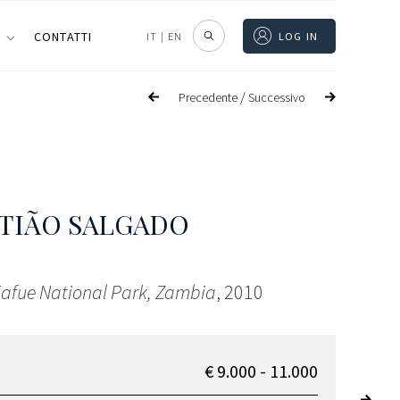
I
CONTATTI
IT
|
EN
LOG IN
/
Precedente
Successivo
TIÃO SALGADO
Kafue National Park, Zambia
, 2010
€ 9.000 - 11.000