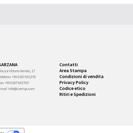
SARZANA
Contatti
Area Stampa
iazza Vittorio Veneto, 17
Condizioni di vendita
Telefono
+39 0187 691376
Privacy Policy
Fax
+39 0187 692703
Codice etico
Email
info@czernys.com
Ritiri e Spedizioni