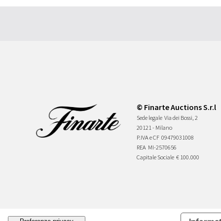
© Finarte Auctions S.r.l
Sede legale
Via dei Bossi, 2
20121 - Milano
P.IVA e CF
09479031008
REA
MI-2570656
Capitale Sociale
€ 100.000