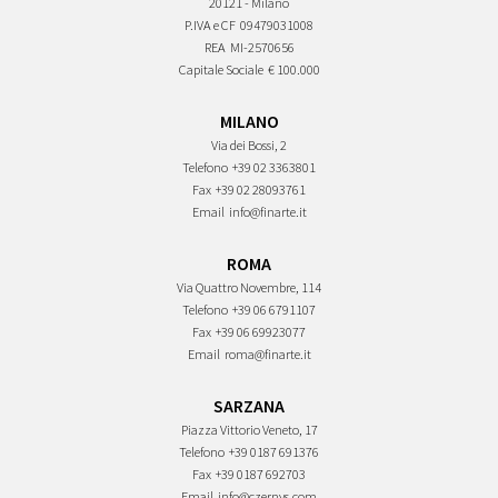
20121 - Milano
P.IVA e CF
09479031008
REA
MI-2570656
Capitale Sociale
€ 100.000
MILANO
Via dei Bossi, 2
Telefono
+39 02 3363801
Fax
+39 02 28093761
Email
info@finarte.it
ROMA
Via Quattro Novembre, 114
Telefono
+39 06 6791107
Fax
+39 06 69923077
Email
roma@finarte.it
SARZANA
Piazza Vittorio Veneto, 17
Telefono
+39 0187 691376
Fax
+39 0187 692703
Email
info@czernys.com