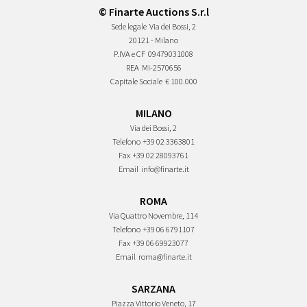
© Finarte Auctions S.r.l
Sede legale
Via dei Bossi, 2
20121 - Milano
P.IVA e CF
09479031008
REA
MI-2570656
Capitale Sociale
€ 100.000
MILANO
Via dei Bossi, 2
Telefono
+39 02 3363801
Fax
+39 02 28093761
Email
info@finarte.it
ROMA
Via Quattro Novembre, 114
Telefono
+39 06 6791107
Fax
+39 06 69923077
Email
roma@finarte.it
SARZANA
Piazza Vittorio Veneto, 17