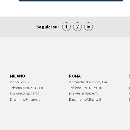
Seguici su:
MILANO
ROMA
Via dei Bossi, 2
Via Quattro Novembre, 114
P
Telefono
+39 02 3363801
Telefono
+39 06 6791107
Fax
+39 02 28093761
Fax
+39 06 69923077
Email
info@finarte.it
Email
roma@finarte.it