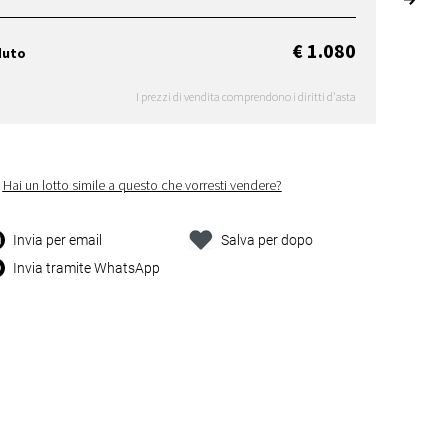
€ 1.080
duto
I prezzi di vendita comprendono i diritti d'asta
Hai un lotto simile a questo che vorresti vendere?
Invia per email
Salva per dopo
Invia tramite WhatsApp