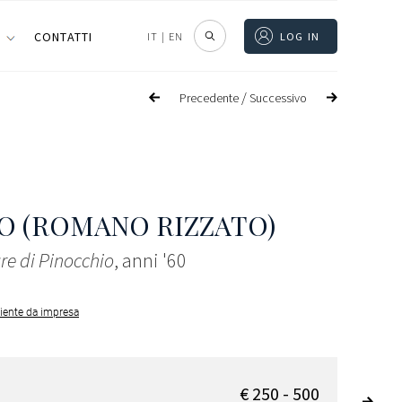
I
CONTATTI
IT
|
EN
LOG IN
/
Precedente
Successivo
O (ROMANO RIZZATO)
re di Pinocchio
, anni '60
iente da impresa
€ 250 - 500