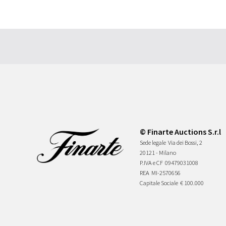
© Finarte Auctions S.r.l
Sede legale
Via dei Bossi, 2
20121 - Milano
P.IVA e CF
09479031008
REA
MI-2570656
Capitale Sociale
€ 100.000