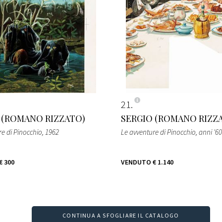
21
 (ROMANO RIZZATO)
SERGIO (ROMANO RIZZ
re di Pinocchio
, 1962
Le avventure di Pinocchio
, anni '60
€ 300
VENDUTO
€ 1.140
CONTINUA A SFOGLIARE IL CATALOGO