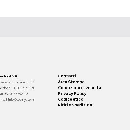
SARZANA
Contatti
Area Stampa
iazza Vittorio Veneto, 17
Condizioni di vendita
Telefono
+39 0187 691376
Privacy Policy
Fax
+39 0187 692703
Codice etico
Email
info@czernys.com
Ritiri e Spedizioni