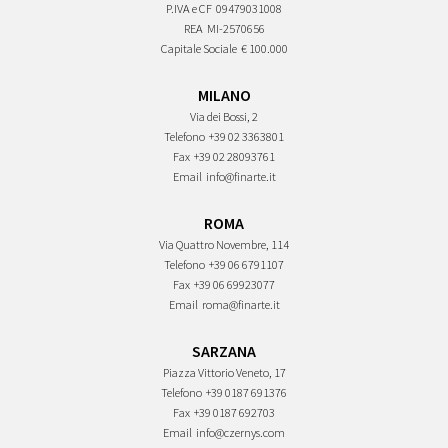
P.IVA e CF
09479031008
REA
MI-2570656
Capitale Sociale
€ 100.000
MILANO
Via dei Bossi, 2
Telefono
+39 02 3363801
Fax
+39 02 28093761
Email
info@finarte.it
ROMA
Via Quattro Novembre, 114
Telefono
+39 06 6791107
Fax
+39 06 69923077
Email
roma@finarte.it
SARZANA
Piazza Vittorio Veneto, 17
Telefono
+39 0187 691376
Fax
+39 0187 692703
Email
info@czernys.com