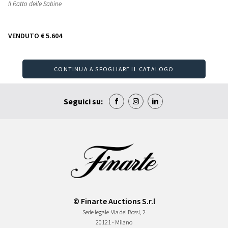
Il Ratto delle Sabine
VENDUTO
€ 5.604
CONTINUA A SFOGLIARE IL CATALOGO
Seguici su:
© Finarte Auctions S.r.l
Sede legale
Via dei Bossi, 2
20121 - Milano