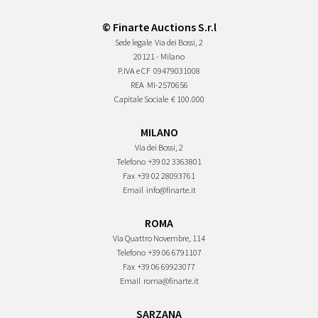
© Finarte Auctions S.r.l
Sede legale
Via dei Bossi, 2
20121 - Milano
P.IVA e CF
09479031008
REA
MI-2570656
Capitale Sociale
€ 100.000
MILANO
Via dei Bossi, 2
Telefono
+39 02 3363801
Fax
+39 02 28093761
Email
info@finarte.it
ROMA
Via Quattro Novembre, 114
Telefono
+39 06 6791107
Fax
+39 06 69923077
Email
roma@finarte.it
SARZANA