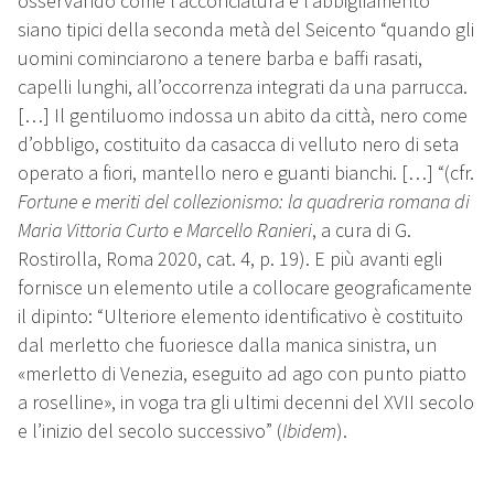
osservando come l’acconciatura e l’abbigliamento
siano tipici della seconda metà del Seicento “quando gli
uomini cominciarono a tenere barba e baffi rasati,
capelli lunghi, all’occorrenza integrati da una parrucca.
[…] Il gentiluomo indossa un abito da città, nero come
d’obbligo, costituito da casacca di velluto nero di seta
operato a fiori, mantello nero e guanti bianchi. […] “(cfr.
Fortune e meriti del collezionismo: la quadreria romana di
Maria Vittoria Curto e Marcello Ranieri
, a cura di G.
Rostirolla, Roma 2020, cat. 4, p. 19). E più avanti egli
fornisce un elemento utile a collocare geograficamente
il dipinto: “Ulteriore elemento identificativo è costituito
dal merletto che fuoriesce dalla manica sinistra, un
«merletto di Venezia, eseguito ad ago con punto piatto
a roselline», in voga tra gli ultimi decenni del XVII secolo
e l’inizio del secolo successivo” (
Ibidem
).