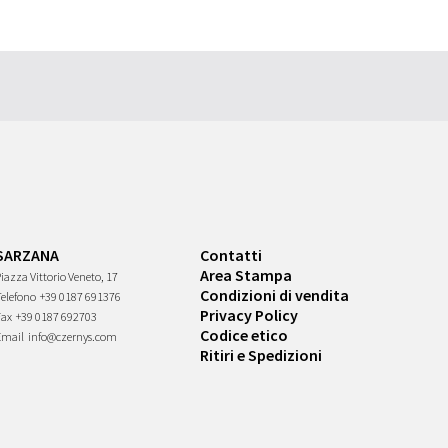
SARZANA
Contatti
Area Stampa
iazza Vittorio Veneto, 17
Condizioni di vendita
Telefono
+39 0187 691376
Privacy Policy
Fax
+39 0187 692703
Codice etico
Email
info@czernys.com
Ritiri e Spedizioni