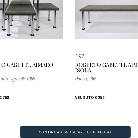
197
O GABETTI, AIMARO
ROBERTO GABETTI, AI
ISOLA
attro sgabelli
, 1969
Panca
, 1969
€ 768
VENDUTO
€ 256
CONTINUA A SFOGLIARE IL CATALOGO