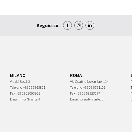
Seguici su:
MILANO
ROMA
Via dei Bossi, 2
Via Quattro Novembre, 114
P
Telefono
+39 02 3363801
Telefono
+39 06 6791107
Fax
+39 02 28093761
Fax
+39 06 69923077
Email
info@finarte.it
Email
roma@finarte.it