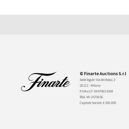
© Finarte Auctions S.r.l
Sede legale
Via dei Bossi, 2
20121 - Milano
P.IVA e CF
09479031008
REA
MI-2570656
Capitale Sociale
€ 100.000