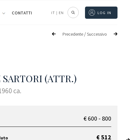
I
CONTATTI
IT
|
EN
LOG IN
/
Precedente
Successivo
 SARTORI (ATTR.)
 1960 ca.
€ 600 - 800
€ 512
duto