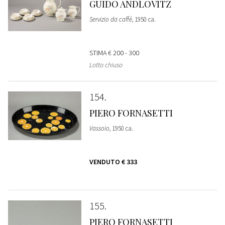
GUIDO ANDLOVITZ
Servizio da caffè
, 1950 ca.
STIMA
€ 200 - 300
Lotto chiuso
154
PIERO FORNASETTI
Vassoio
, 1950 ca.
VENDUTO
€ 333
155
PIERO FORNASETTI