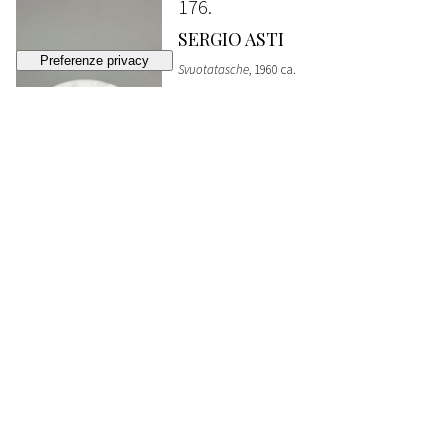
176
SERGIO ASTI
Svuotatasche
, 1960 ca.
STIMA
€ 600 - 800
Lotto chiuso
177
MANIFATTURA ITALIANA
Coppia di fermalibri
, 1960 ca.
STIMA
€ 600 - 800
Lotto chiuso