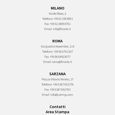
MILANO
Via dei Bossi, 2
Telefono
+39 02 3363801
Fax
+39 02 28093761
Email
info@finarte.it
ROMA
Via Quattro Novembre, 114
Telefono
+39 06 6791107
Fax
+39 06 69923077
Email
roma@finarte.it
SARZANA
Piazza Vittorio Veneto, 17
Telefono
+39 0187 691376
Fax
+39 0187 692703
Email
info@czernys.com
Contatti
Area Stampa