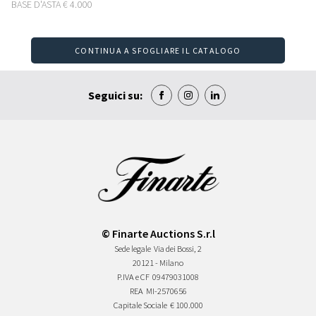
BASE D'ASTA
€ 4.000
CONTINUA A SFOGLIARE IL CATALOGO
Seguici su:
© Finarte Auctions S.r.l
Sede legale
Via dei Bossi, 2
20121 - Milano
P.IVA e CF
09479031008
REA
MI-2570656
Capitale Sociale
€ 100.000