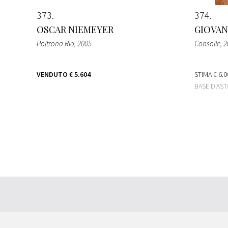
373
374
OSCAR NIEMEYER
GIOVAN
Poltrona Rio
, 2005
Consolle
, 
VENDUTO
€ 5.604
STIMA
€ 6.0
BASE D'AS