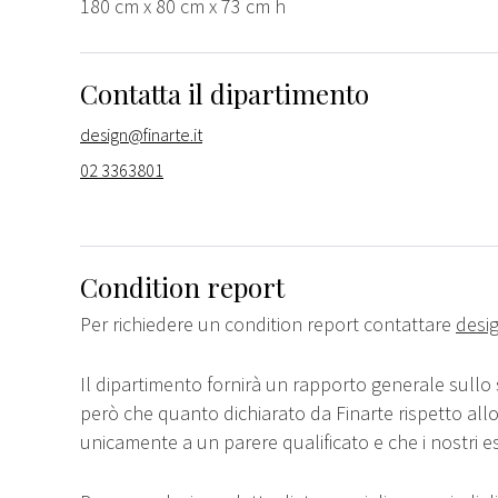
180 cm x 80 cm x 73 cm h
Contatta il dipartimento
design@finarte.it
02 3363801
Condition report
Per richiedere un condition report contattare
desig
Il dipartimento fornirà un rapporto generale sullo 
però che quanto dichiarato da Finarte rispetto all
unicamente a un parere qualificato e che i nostri e