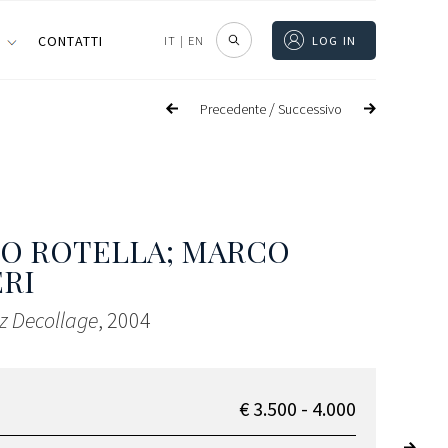
I
CONTATTI
IT
|
EN
LOG IN
/
Precedente
Successivo
O ROTELLA; MARCO
RI
z Decollage
, 2004
€ 3.500 - 4.000