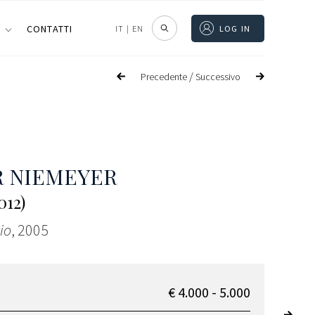
I
CONTATTI
IT
|
EN
LOG IN
/
Precedente
Successivo
R NIEMEYER
012)
io
, 2005
€ 4.000 - 5.000