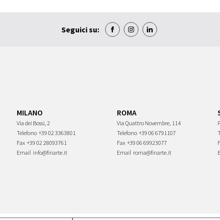
Seguici su:
MILANO
ROMA
Via dei Bossi, 2
Via Quattro Novembre, 114
P
Telefono
+39 02 3363801
Telefono
+39 06 6791107
Fax
+39 02 28093761
Fax
+39 06 69923077
Email
info@finarte.it
Email
roma@finarte.it