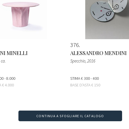
376
NI MINELLI
ALESSANDRO MENDINI
 ca.
Specchio
, 2016
00 - 8.000
STIMA
€ 300 - 400
TA
€ 4.000
BASE D'ASTA
€ 150
CONTINUA A SFOGLIARE IL CATALOGO