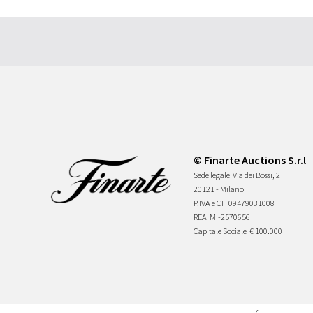
© Finarte Auctions S.r.l
Sede legale
Via dei Bossi, 2
20121 - Milano
P.IVA e CF
09479031008
REA
MI-2570656
Capitale Sociale
€ 100.000