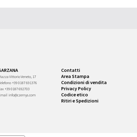
SARZANA
Contatti
Area Stampa
iazza Vittorio Veneto, 17
Condizioni di vendita
Telefono
+39 0187 691376
Privacy Policy
Fax
+39 0187 692703
Codice etico
Email
info@czernys.com
Ritiri e Spedizioni