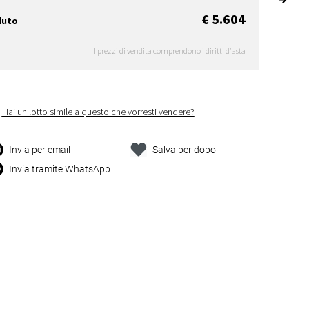
€ 5.604
duto
I prezzi di vendita comprendono i diritti d'asta
Hai un lotto simile a questo che vorresti vendere?
Invia per email
Salva per dopo
Invia tramite WhatsApp