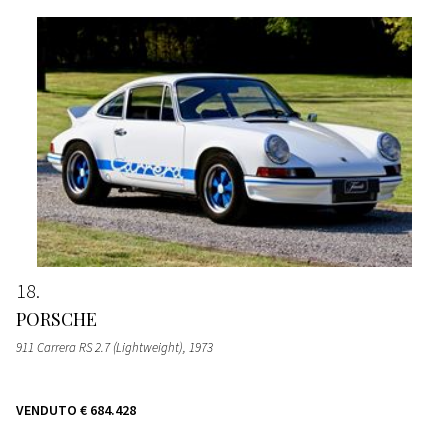
18
PORSCHE
911 Carrera RS 2.7 (Lightweight)
, 1973
VENDUTO
€ 684.428