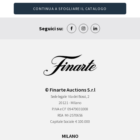
CONTINUA A SFOGLIARE IL CATALOGO
Seguici su:
© Finarte Auctions S.r.l
Sede legale
Via dei Bossi, 2
20121 - Milano
P.IVA e CF
09479031008
REA
MI-2570656
Capitale Sociale
€ 100.000
MILANO