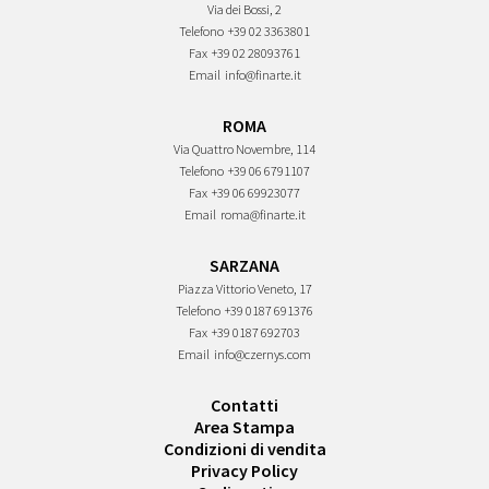
Via dei Bossi, 2
Telefono
+39 02 3363801
Fax
+39 02 28093761
Email
info@finarte.it
ROMA
Via Quattro Novembre, 114
Telefono
+39 06 6791107
Fax
+39 06 69923077
Email
roma@finarte.it
SARZANA
Piazza Vittorio Veneto, 17
Telefono
+39 0187 691376
Fax
+39 0187 692703
Email
info@czernys.com
Contatti
Area Stampa
Condizioni di vendita
Privacy Policy