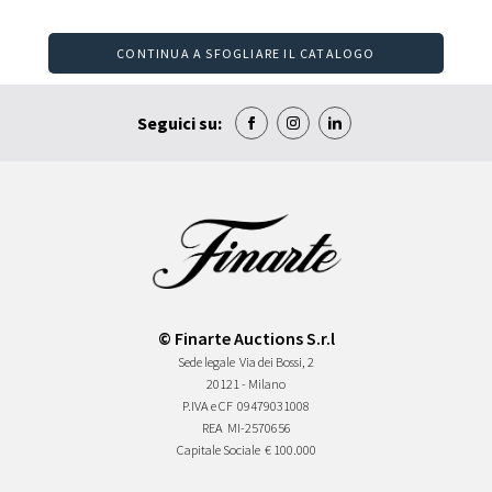
CONTINUA A SFOGLIARE IL CATALOGO
Seguici su:
© Finarte Auctions S.r.l
Sede legale
Via dei Bossi, 2
20121 - Milano
P.IVA e CF
09479031008
REA
MI-2570656
Capitale Sociale
€ 100.000