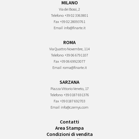
MILANO
Via dei Bossi, 2
Telefono
+39 02 3363801
Fax
+39 02 28093761
Email
info@finarte.it
ROMA
Via Quattro Novembre, 114
Telefono
+39 06 6791107
Fax
+39 06 69923077
Email
roma@finarte.it
SARZANA
Piazza Vittorio Veneto, 17
Telefono
+39 0187 691376
Fax
+39 0187 692703
Email
info@czernys.com
Contatti
Area Stampa
Condizioni di vendita