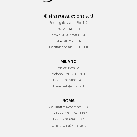
© Finarte Auctions S.r.l
Sede legale
Via dei Bossi, 2
20121 - Milano
P.IVA e CF
09479031008
REA
MI-2570656
Capitale Sociale
€ 100.000
MILANO
Via dei Bossi, 2
Telefono
+39 02 3363801
Fax
+39 02 28093761
Email
info@finarte.it
ROMA
Via Quattro Novembre, 114
Telefono
+39 06 6791107
Fax
+39 06 69923077
Email
roma@finarte.it