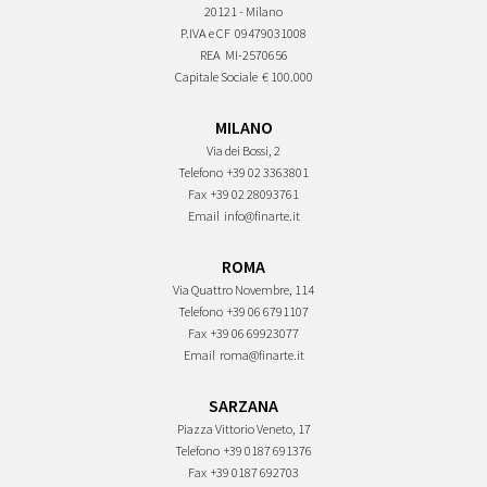
20121 - Milano
P.IVA e CF
09479031008
REA
MI-2570656
Capitale Sociale
€ 100.000
MILANO
Via dei Bossi, 2
Telefono
+39 02 3363801
Fax
+39 02 28093761
Email
info@finarte.it
ROMA
Via Quattro Novembre, 114
Telefono
+39 06 6791107
Fax
+39 06 69923077
Email
roma@finarte.it
SARZANA
Piazza Vittorio Veneto, 17
Telefono
+39 0187 691376
Fax
+39 0187 692703