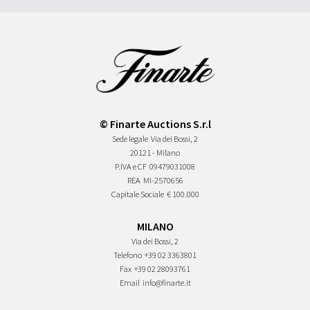
© Finarte Auctions S.r.l
Sede legale
Via dei Bossi, 2
20121 - Milano
P.IVA e CF
09479031008
REA
MI-2570656
Capitale Sociale
€ 100.000
MILANO
Via dei Bossi, 2
Telefono
+39 02 3363801
Fax
+39 02 28093761
Email
info@finarte.it