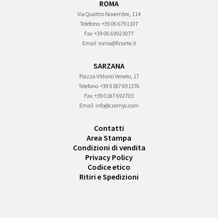
ROMA
Via Quattro Novembre, 114
Telefono
+39 06 6791107
Fax
+39 06 69923077
Email
roma@finarte.it
SARZANA
Piazza Vittorio Veneto, 17
Telefono
+39 0187 691376
Fax
+39 0187 692703
Email
info@czernys.com
Contatti
Area Stampa
Condizioni di vendita
Privacy Policy
Codice etico
Ritiri e Spedizioni