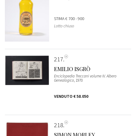
STIMA
€ 700 - 900
Lotto chiuso
217
EMILIO ISGRÒ
Enciclopedia Treccani volume IV. Albero
Genealogico
, 1970
VENDUTO
€ 58.050
218
SIMON MORLEY