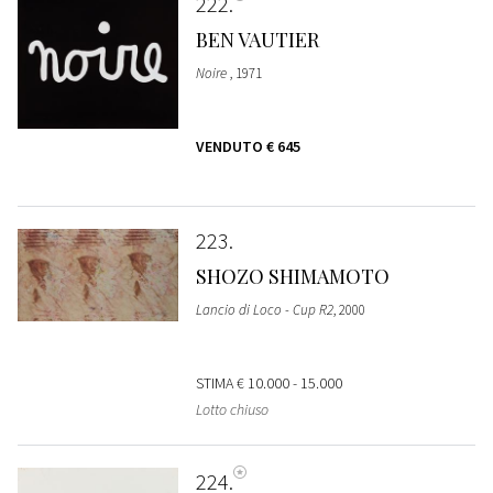
222
BEN VAUTIER
Noire
, 1971
VENDUTO
€ 645
223
SHOZO SHIMAMOTO
Lancio di Loco - Cup R2
, 2000
STIMA
€ 10.000 - 15.000
Lotto chiuso
224