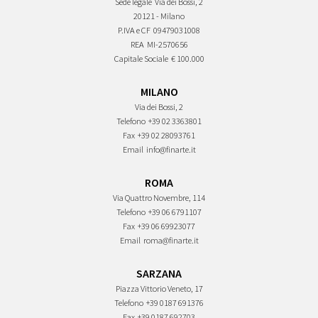
Sede legale
Via dei Bossi, 2
20121 - Milano
P.IVA e CF
09479031008
REA
MI-2570656
Capitale Sociale
€ 100.000
MILANO
Via dei Bossi, 2
Telefono
+39 02 3363801
Fax
+39 02 28093761
Email
info@finarte.it
ROMA
Via Quattro Novembre, 114
Telefono
+39 06 6791107
Fax
+39 06 69923077
Email
roma@finarte.it
SARZANA
Piazza Vittorio Veneto, 17
Telefono
+39 0187 691376
Fax
+39 0187 692703