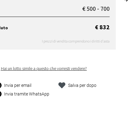
€ 500 - 700
€ 832
duto
I prezzi di vendita comprendono i diritti d'asta
Hai un lotto simile a questo che vorresti vendere?
Invia per email
Salva per dopo
Invia tramite WhatsApp