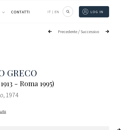
I
CONTATTI
IT
|
EN
LOG IN
/
Precedente
Successivo
O GRECO
 1913 - Roma 1995)
lo
, 1974
guito