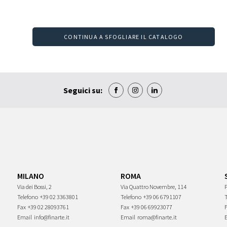
CONTINUA A SFOGLIARE IL CATALOGO
Seguici su:
MILANO
ROMA
Via dei Bossi, 2
Via Quattro Novembre, 114
P
Telefono
+39 02 3363801
Telefono
+39 06 6791107
Fax
+39 02 28093761
Fax
+39 06 69923077
Email
info@finarte.it
Email
roma@finarte.it