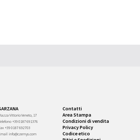
SARZANA
Contatti
Area Stampa
iazza Vittorio Veneto, 17
Condizioni di vendita
Telefono
+39 0187 691376
Privacy Policy
Fax
+39 0187 692703
Codice etico
Email
info@czernys.com
Ritiri e Spedizioni