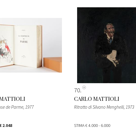
70
MATTIOLI
CARLO MATTIOLI
use de Parme
, 1977
Ritratto di Silvano Menghelli
, 1973
€ 2.048
STIMA
€ 4.000 - 6.000