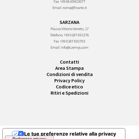
Fax
+39 06 69923077
Email
roma@finarte.it
SARZANA
Piazza Vittorio Veneto, 17
Telefono
+39 0187 691376
Fax
+39 0187 692703
Email
info@czernys.com
Contatti
Area Stampa
Condizioni di vendita
Privacy Policy
Codice etico
Ritiri e Spedizioni
Le tue preferenze relative alla privacy