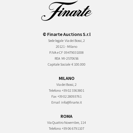
© Finarte Auctions S.r.l
Sede legale
Via dei Bossi, 2
20121 - Milano
P.IVA e CF
09479031008
REA
MI-2570656
Capitale Sociale
€ 100.000
MILANO
Via dei Bossi, 2
Telefono
+39 02 3363801
Fax
+39 02 28093761
Email
info@finarte.it
ROMA
Via Quattro Novembre, 114
Telefono
+39 06 6791107