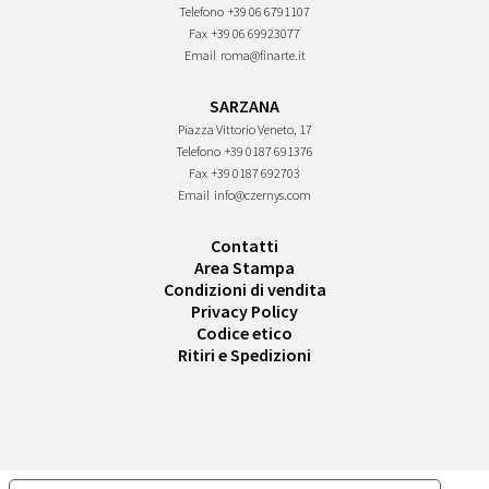
Telefono
+39 06 6791107
Fax
+39 06 69923077
Email
roma@finarte.it
SARZANA
Piazza Vittorio Veneto, 17
Telefono
+39 0187 691376
Fax
+39 0187 692703
Email
info@czernys.com
Contatti
Area Stampa
Condizioni di vendita
Privacy Policy
Codice etico
Ritiri e Spedizioni