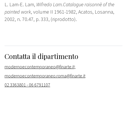
L. Lam-E. Lam,
Wifredo Lam.Catalogue raisonnè of the
painted work
, volume II 1961-1982, Acatos, Losanna,
2002, n. 70.47, p. 333, (riprodotto).
Contatta il dipartimento
modernoecontemporaneo@finarte.it;
modernoecontemporaneo.roma@finarte.it
02 3363801 - 06 6791107