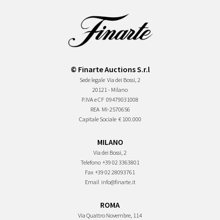
© Finarte Auctions S.r.l
Sede legale
Via dei Bossi, 2
20121 - Milano
P.IVA e CF
09479031008
REA
MI-2570656
Capitale Sociale
€ 100.000
MILANO
Via dei Bossi, 2
Telefono
+39 02 3363801
Fax
+39 02 28093761
Email
info@finarte.it
ROMA
Via Quattro Novembre, 114