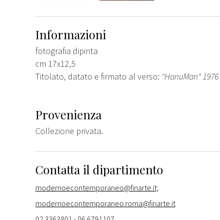
Informazioni
fotografia dipinta
cm 17x12,5
Titolato, datato e firmato al verso:
"HanuMan" 1976
Provenienza
Collezione privata.
Contatta il dipartimento
modernoecontemporaneo@finarte.it;
modernoecontemporaneo.roma@finarte.it
02 3363801 - 06 6791107