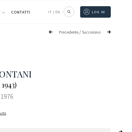
I
CONTATTI
IT
|
EN
LOG IN
/
Precedente
Successivo
 ONTANI
 1943)
, 1976
guito