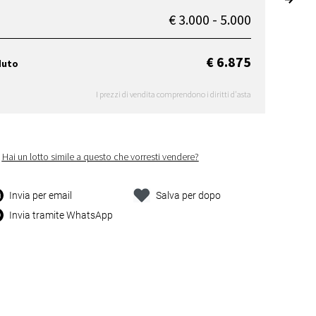
€ 3.000 - 5.000
€ 6.875
duto
I prezzi di vendita comprendono i diritti d'asta
Hai un lotto simile a questo che vorresti vendere?
Invia per email
Salva per dopo
Invia tramite WhatsApp