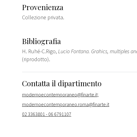
Provenienza
Collezione privata.
Bibliografia
H. Ruhé-C.Rigo,
Lucio Fontana. Grahics, multiples a
(riprodotto).
Contatta il dipartimento
modernoecontemporaneo@finarte.it;
modernoecontemporaneo.roma@finarte.it
02 3363801 - 06 6791107