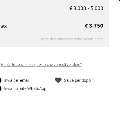
€ 3.000 - 5.000
€ 3.750
duto
I prezzi di vendita comprendono i diritti d'asta
Hai un lotto simile a questo che vorresti vendere?
Invia per email
Salva per dopo
Invia tramite WhatsApp