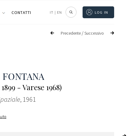
I
CONTATTI
IT
|
EN
LOG IN
/
Precedente
Successivo
 FONTANA
 1899 - Varese 1968)
Spaziale
, 1961
guito