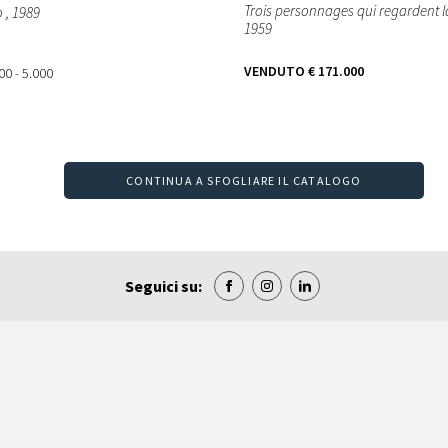
Trois personnages qui regardent l
o
, 1989
1959
VENDUTO
€ 171.000
00 - 5.000
CONTINUA A SFOGLIARE IL CATALOGO
Seguici su: