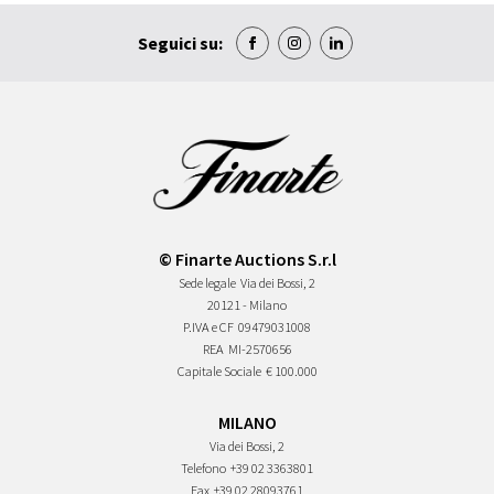
Seguici su:
© Finarte Auctions S.r.l
Sede legale
Via dei Bossi, 2
20121 - Milano
P.IVA e CF
09479031008
REA
MI-2570656
Capitale Sociale
€ 100.000
MILANO
Via dei Bossi, 2
Telefono
+39 02 3363801
Fax
+39 02 28093761