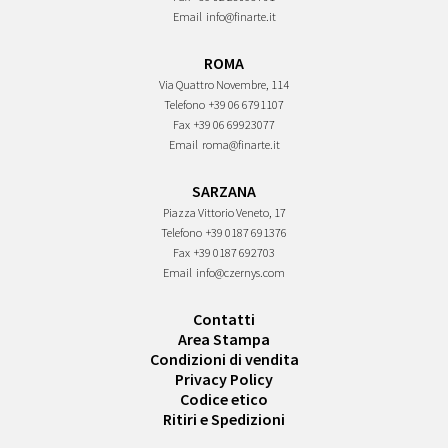
Email
info@finarte.it
ROMA
Via Quattro Novembre, 114
Telefono
+39 06 6791107
Fax
+39 06 69923077
Email
roma@finarte.it
SARZANA
Piazza Vittorio Veneto, 17
Telefono
+39 0187 691376
Fax
+39 0187 692703
Email
info@czernys.com
Contatti
Area Stampa
Condizioni di vendita
Privacy Policy
Codice etico
Ritiri e Spedizioni