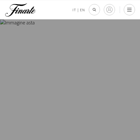
IT
|
EN