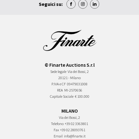
Seguici su:
© Finarte Auctions S.r.l
Sede legale
Via dei Bossi, 2
20121 - Milano
P.IVA e CF
09479031008
REA
MI-2570656
Capitale Sociale
€ 100.000
MILANO
Via dei Bossi, 2
Telefono
+39 02 3363801
Fax
+39 02 28093761
Email
info@finarte.it