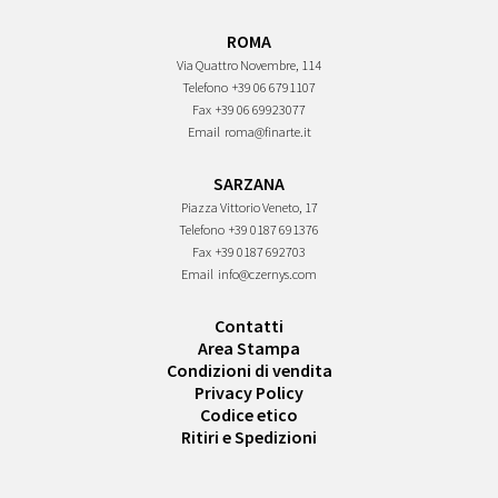
ROMA
Via Quattro Novembre, 114
Telefono
+39 06 6791107
Fax
+39 06 69923077
Email
roma@finarte.it
SARZANA
Piazza Vittorio Veneto, 17
Telefono
+39 0187 691376
Fax
+39 0187 692703
Email
info@czernys.com
Contatti
Area Stampa
Condizioni di vendita
Privacy Policy
Codice etico
Ritiri e Spedizioni