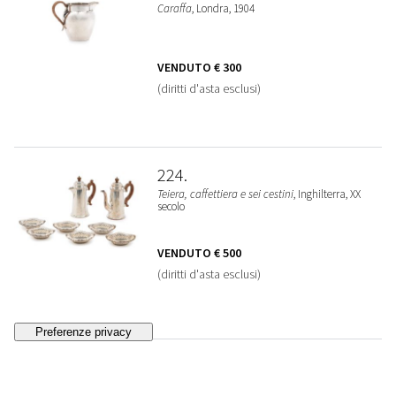
Caraffa
, Londra, 1904
VENDUTO
€ 300
(diritti d'asta esclusi)
224
Teiera, caffettiera e sei cestini
, Inghilterra, XX
secolo
VENDUTO
€ 500
(diritti d'asta esclusi)
225
Set da tè, Belle Epoque
, Londra, 1904