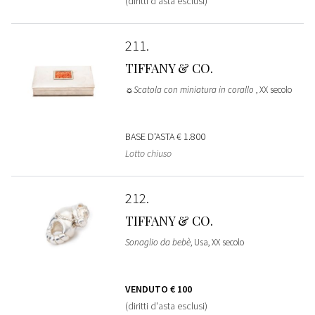
(diritti d'asta esclusi)
211
TIFFANY & CO.
☼Scatola con miniatura in corallo
, XX secolo
BASE D'ASTA
€ 1.800
Lotto chiuso
212
TIFFANY & CO.
Sonaglio da bebè
, Usa, XX secolo
VENDUTO
€ 100
(diritti d'asta esclusi)